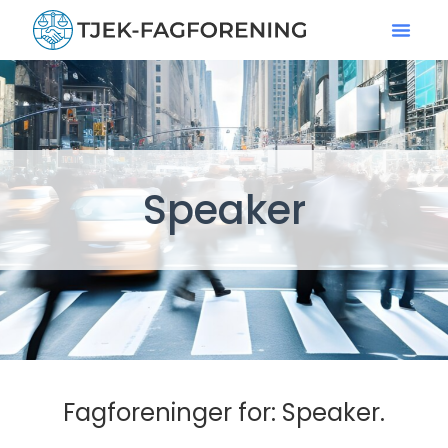
Speaker
Fagforeninger for: Speaker.