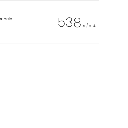
538
er hele
kr / md.