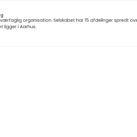
ng
 tværfaglig organisation. Selskabet har 15 afdelinger spredt ov
ligger i Aarhus.