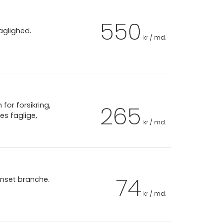
550
aglighed.
kr / md.
or forsikring,
265
es faglige,
kr / md.
74
anset branche.
kr / md.