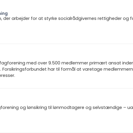
ning
b, der arbejder for at styrke socialrådgivernes rettigheder og f
n fagforening med over 9.500 medlemmer primært ansat inden f
 Forsikringsforbundet har til formål at varetage medlemmern
resser.
gforening og lønsikring til lønmodtagere og selvstændige – u