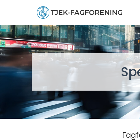
Sp
Fagf