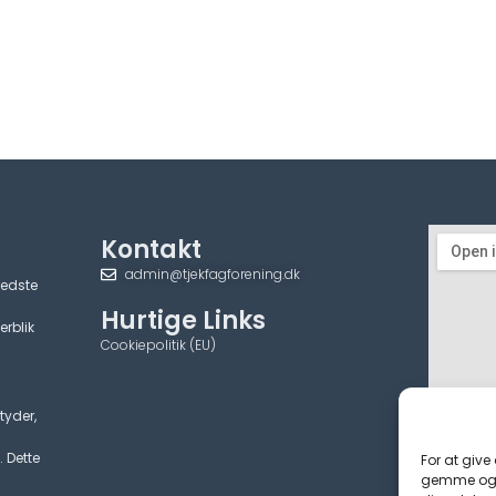
Kontakt
admin@tjekfagforening.dk
bedste
Hurtige Links
erblik
Cookiepolitik (EU)
tyder,
. Dette
For at give
gemme og/e