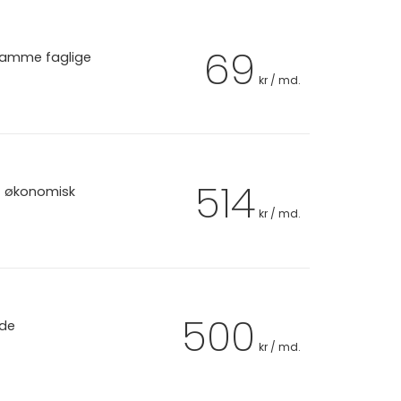
69
 samme faglige
kr / md.
514
et økonomisk
kr / md.
500
 de
kr / md.