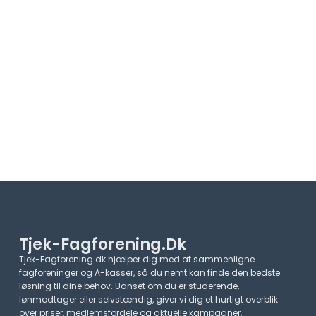
Tjek-Fagforening.dk
Tjek-Fagforening.dk hjælper dig med at sammenligne
fagforeninger og A-kasser, så du nemt kan finde den bedste
løsning til dine behov. Uanset om du er studerende,
lønmodtager eller selvstændig, giver vi dig et hurtigt overblik
over priser, medlemsfordele og aktuelle kampagner.​