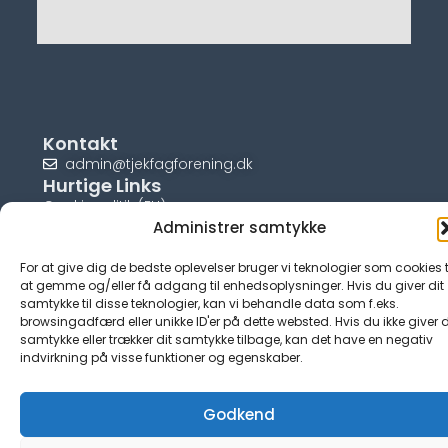
Kontakt
admin@tjekfagforening.dk
Hurtige Links
Cookiepolitik (EU)
Administrer samtykke
For at give dig de bedste oplevelser bruger vi teknologier som cookies t
at gemme og/eller få adgang til enhedsoplysninger. Hvis du giver dit
samtykke til disse teknologier, kan vi behandle data som f.eks.
© tjek-fagforening.dk
browsingadfærd eller unikke ID'er på dette websted. Hvis du ikke giver d
samtykke eller trækker dit samtykke tilbage, kan det have en negativ
indvirkning på visse funktioner og egenskaber.
Godkend