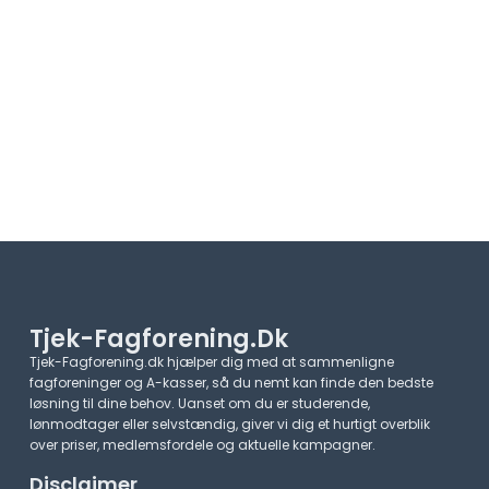
Tjek-Fagforening.dk
Tjek-Fagforening.dk hjælper dig med at sammenligne
fagforeninger og A-kasser, så du nemt kan finde den bedste
løsning til dine behov. Uanset om du er studerende,
lønmodtager eller selvstændig, giver vi dig et hurtigt overblik
over priser, medlemsfordele og aktuelle kampagner.​
Disclaimer