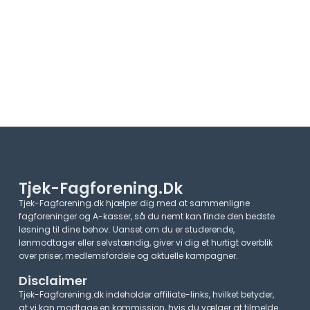
Tjek-Fagforening.dk
Tjek-Fagforening.dk hjælper dig med at sammenligne
fagforeninger og A-kasser, så du nemt kan finde den bedste
løsning til dine behov. Uanset om du er studerende,
lønmodtager eller selvstændig, giver vi dig et hurtigt overblik
over priser, medlemsfordele og aktuelle kampagner.​
Disclaimer
Tjek-Fagforening.dk indeholder affiliate-links, hvilket betyder,
at vi kan modtage en kommission, hvis du vælger at tilmelde