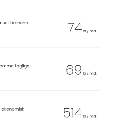
74
anset branche.
kr / md.
69
 samme faglige
kr / md.
514
et økonomisk
kr / md.