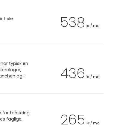
538
er hele
kr / md.
har typisk en
436
eknologer,
ranchen og i
kr / md.
or forsikring,
265
es faglige,
kr / md.