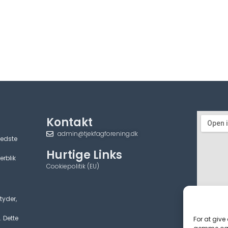
Kontakt
admin@tjekfagforening.dk
bedste
Hurtige Links
erblik
Cookiepolitik (EU)
tyder,
. Dette
For at give