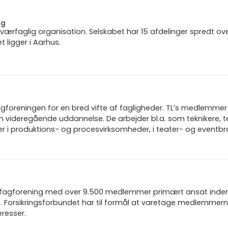
ng
 tværfaglig organisation. Selskabet har 15 afdelinger spredt ov
ligger i Aarhus.
gforeningen for en bred vifte af fagligheder. TL’s medlemmer 
n videregående uddannelse. De arbejder bl.a. som teknikere, t
rer i produktions- og procesvirksomheder, i teater- og eventb
n fagforening med over 9.500 medlemmer primært ansat inden f
 Forsikringsforbundet har til formål at varetage medlemmern
resser.