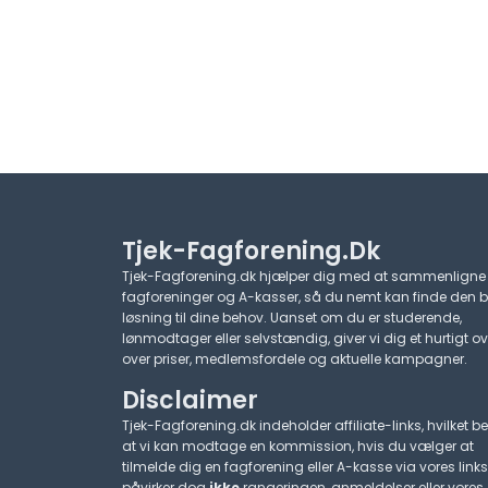
Tjek-Fagforening.dk
Tjek-Fagforening.dk hjælper dig med at sammenligne
fagforeninger og A-kasser, så du nemt kan finde den 
løsning til dine behov. Uanset om du er studerende,
lønmodtager eller selvstændig, giver vi dig et hurtigt ov
over priser, medlemsfordele og aktuelle kampagner.​
Disclaimer
Tjek-Fagforening.dk indeholder affiliate-links, hvilket be
at vi kan modtage en kommission, hvis du vælger at
tilmelde dig en fagforening eller A-kasse via vores links
påvirker dog
ikke
rangeringen, anmeldelser eller vores