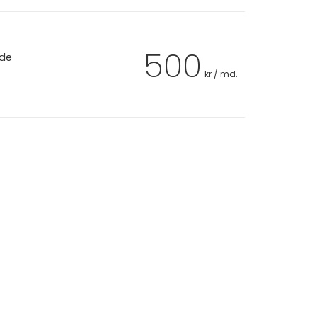
500
 de
kr / md.