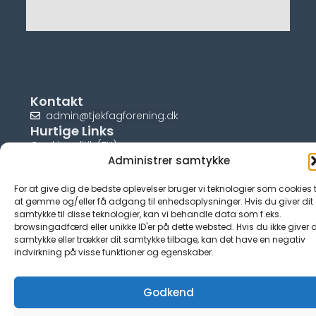
Kontakt
admin@tjekfagforening.dk
Hurtige Links
Cookiepolitik (EU)
Administrer samtykke
For at give dig de bedste oplevelser bruger vi teknologier som cookies t
at gemme og/eller få adgang til enhedsoplysninger. Hvis du giver dit
samtykke til disse teknologier, kan vi behandle data som f.eks.
© tjek-fagforening.dk
browsingadfærd eller unikke ID'er på dette websted. Hvis du ikke giver d
samtykke eller trækker dit samtykke tilbage, kan det have en negativ
indvirkning på visse funktioner og egenskaber.
Godkend