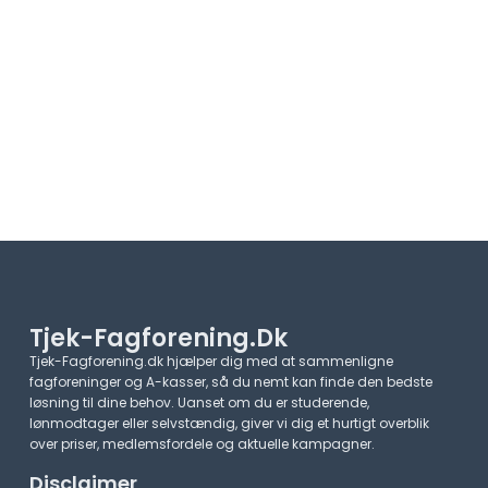
Tjek-Fagforening.dk
Tjek-Fagforening.dk hjælper dig med at sammenligne
fagforeninger og A-kasser, så du nemt kan finde den bedste
løsning til dine behov. Uanset om du er studerende,
lønmodtager eller selvstændig, giver vi dig et hurtigt overblik
over priser, medlemsfordele og aktuelle kampagner.​
Disclaimer