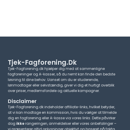
Tjek-Fagforening.dk
Tjek-Fagforening.dk hjælper dig med at sammenligne
fagforeninger og A-kasser, så du nemt kan finde den bedste
løsning til dine behov. Uanset om du er studerende,
lønmodtager eller selvstændig, giver vi dig et hurtigt overblik
over priser, medlemsfordele og aktuelle kampagner.​
Disclaimer
Tjek-Fagforening.dk indeholder affiliate-links, hvilket betyder,
at vi kan modtage en kommission, hvis du vælger at tilmelde
dig en fagforening eller A-kasse via vores links. Dette påvirker
dog
ikke
rangeringen, anmeldelser eller vores anbefalinger –
vi præsenterer altid oplysninger objektivt og baseret på fakta,