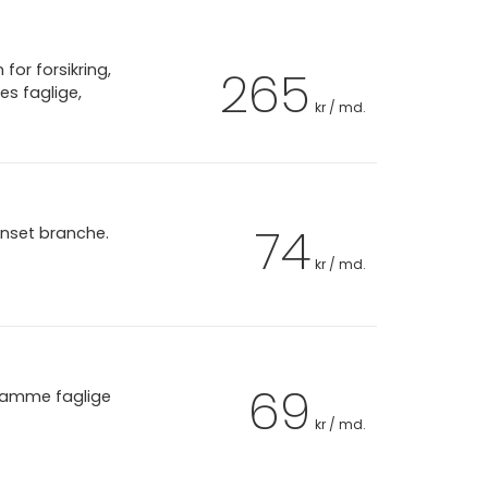
or forsikring,
265
es faglige,
kr / md.
74
anset branche.
kr / md.
69
 samme faglige
kr / md.