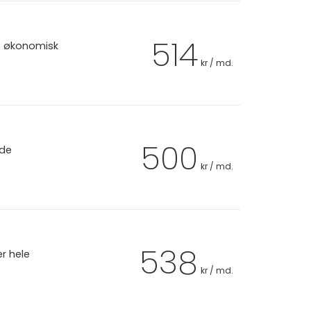
514
et økonomisk
kr / md.
500
 de
kr / md.
538
er hele
kr / md.