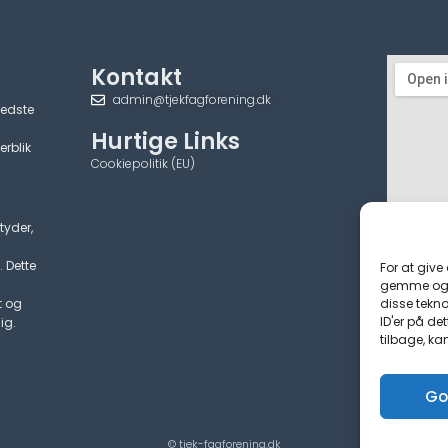
Kontakt
admin@tjekfagforening.dk
bedste
Hurtige Links
erblik
Cookiepolitik (EU)
tyder,
. Dette
For at give
gemme og/e
disse tekno
t og
ID'er på de
ig.
tilbage, ka
Go
© tjek-fagforening.dk