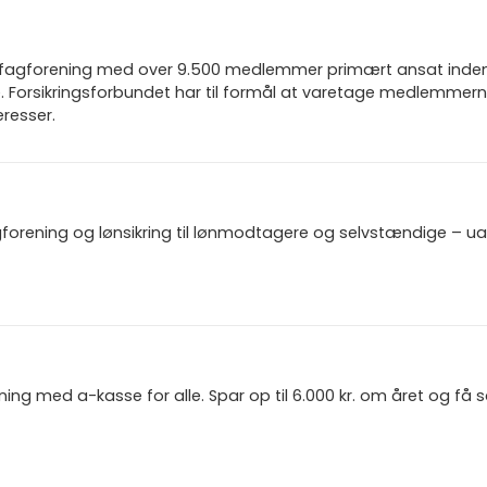
n fagforening med over 9.500 medlemmer primært ansat inden f
 Forsikringsforbundet har til formål at varetage medlemmern
resser.
gforening og lønsikring til lønmodtagere og selvstændige – u
ning med a-kasse for alle. Spar op til 6.000 kr. om året og få