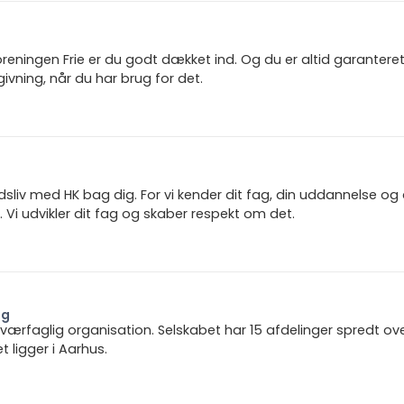
reningen Frie er du godt dækket ind. Og du er altid garanter
ivning, når du har brug for det.
jdsliv med HK bag dig. For vi kender dit fag, din uddannelse og
 Vi udvikler dit fag og skaber respekt om det.
ng
 tværfaglig organisation. Selskabet har 15 afdelinger spredt ov
ligger i Aarhus.