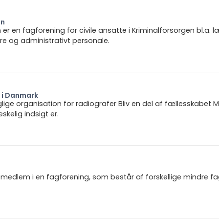
en
er en fagforening for civile ansatte i Kriminalforsorgen bl.a. l
e og administrativt personale.
r i Danmark
ige organisation for radiografer Bliv en del af fællesskabet M
kelig indsigt er.
igt medlem i en fagforening, som består af forskellige mindre f