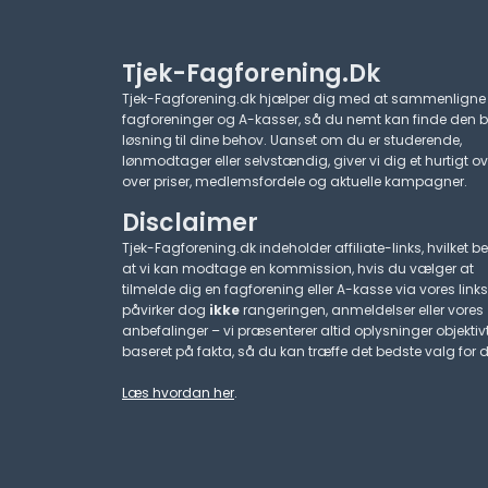
Tjek-Fagforening.dk
Tjek-Fagforening.dk hjælper dig med at sammenligne
fagforeninger og A-kasser, så du nemt kan finde den 
løsning til dine behov. Uanset om du er studerende,
lønmodtager eller selvstændig, giver vi dig et hurtigt ov
over priser, medlemsfordele og aktuelle kampagner.​
Disclaimer
Tjek-Fagforening.dk indeholder affiliate-links, hvilket be
at vi kan modtage en kommission, hvis du vælger at
tilmelde dig en fagforening eller A-kasse via vores links
påvirker dog
ikke
rangeringen, anmeldelser eller vores
anbefalinger – vi præsenterer altid oplysninger objektiv
baseret på fakta, så du kan træffe det bedste valg for d
Læs hvordan her
.