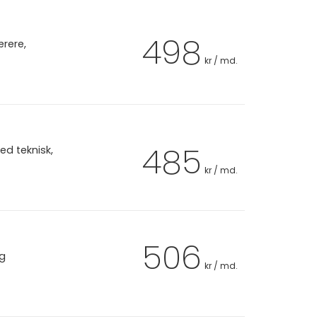
498
ærere,
kr / md.
485
ed teknisk,
kr / md.
506
ag
kr / md.