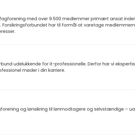
n fagforening med over 9.500 medlemmer primært ansat inden f
 Forsikringsforbundet har til formål at varetage medlemmern
resser.
und udelukkende for it-professionelle. Derfor har vi ekspertis
fessionel møder i din karriere.
gforening og lønsikring til lønmodtagere og selvstændige – u