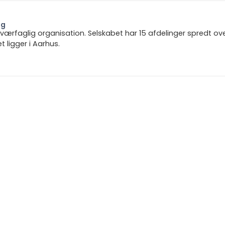
ng
 tværfaglig organisation. Selskabet har 15 afdelinger spredt ov
ligger i Aarhus.