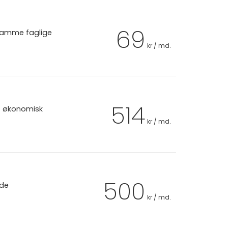
69
 samme faglige
kr / md.
514
et økonomisk
kr / md.
500
 de
kr / md.