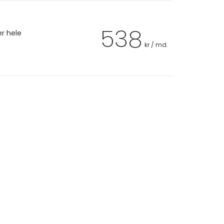
538
er hele
kr / md.