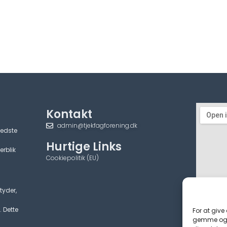
Kontakt
admin@tjekfagforening.dk
bedste
Hurtige Links
erblik
Cookiepolitik (EU)
tyder,
. Dette
For at give
gemme og/e