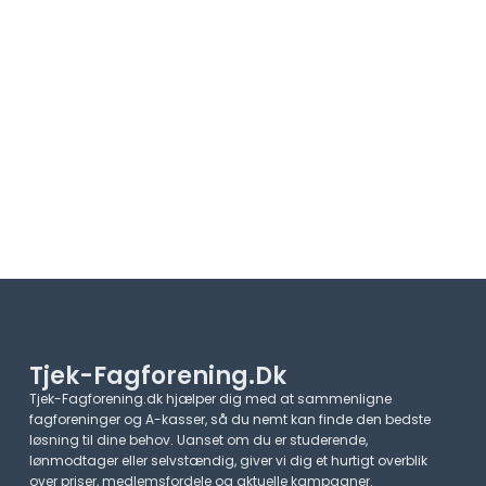
Tjek-Fagforening.dk
Tjek-Fagforening.dk hjælper dig med at sammenligne
fagforeninger og A-kasser, så du nemt kan finde den bedste
løsning til dine behov. Uanset om du er studerende,
lønmodtager eller selvstændig, giver vi dig et hurtigt overblik
over priser, medlemsfordele og aktuelle kampagner.​