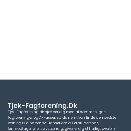
Tjek-Fagforening.dk
Tjek-Fagforening.dk hjælper dig med at sammenligne
fagforeninger og A-kasser, så du nemt kan finde den bedste
løsning til dine behov. Uanset om du er studerende,
lønmodtager eller selvstændig, giver vi dig et hurtigt overblik