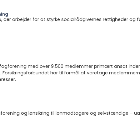
ning
b, der arbejder for at styrke socialrådgivernes rettigheder og f
n fagforening med over 9.500 medlemmer primært ansat inden f
 Forsikringsforbundet har til formål at varetage medlemmern
resser.
gforening og lønsikring til lønmodtagere og selvstændige – u