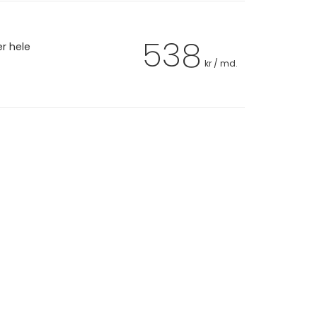
538
er hele
kr / md.