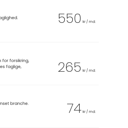
550
aglighed.
kr / md.
or forsikring,
265
es faglige,
kr / md.
74
anset branche.
kr / md.