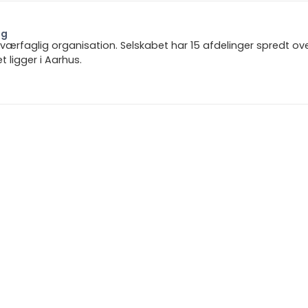
ng
 tværfaglig organisation. Selskabet har 15 afdelinger spredt ov
ligger i Aarhus.