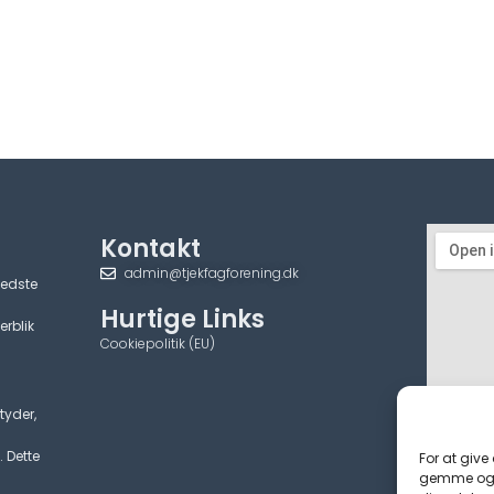
Kontakt
admin@tjekfagforening.dk
bedste
Hurtige Links
erblik
Cookiepolitik (EU)
tyder,
. Dette
For at give
gemme og/e