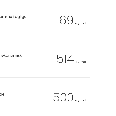
69
 samme faglige
kr / md.
514
et økonomisk
kr / md.
500
 de
kr / md.