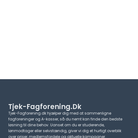
Tjek-Fagforening.dk
Tjek-Fagforening.dk hjælper dig med at sammenligne
fagforeninger og A-kasser, så du nemt kan finde den bedste
løsning til dine behov. Uanset om du er studerende,
lønmodtager eller selvstændig, giver vi dig et hurtigt overblik
over priser, medlemsfordele og aktuelle kampagner.​