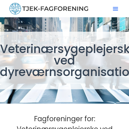
Veterinærsygeplejers
ved
dyreværnsorganisatio
Fagforeninger for: