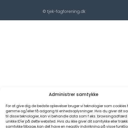
© tjek-fagforening.dk
Administrer samtykke
For at give dig de bedste oplevelser bruger vi teknologier som cookies ti
gemme og/eller få adgang til enhedsoplysninger. Hvis du giver dit s
til disse teknologier, kan vi behandle data som f.eks. browsingadfærd e
unikke ID'er på dette websted. Hvis du ikke giver dit samtykke eller trækk
samtykke tilbage, kan det have en negativ indvirkning på visse funkti