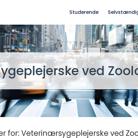
Studerende
Selvstændi
ygeplejerske ved Zool
r for: Veterinærsygeplejerske ved Zoo