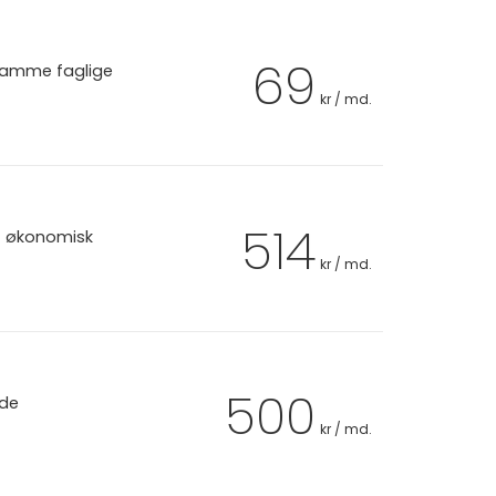
69
 samme faglige
kr / md.
514
et økonomisk
kr / md.
500
 de
kr / md.