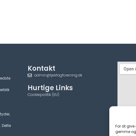
Kontakt
admin@tjekfagforening.dk
bedste
Hurtige Links
erblik
Cookiepolitik (EU)
tyder,
. Dette
For at give
gemme og/e