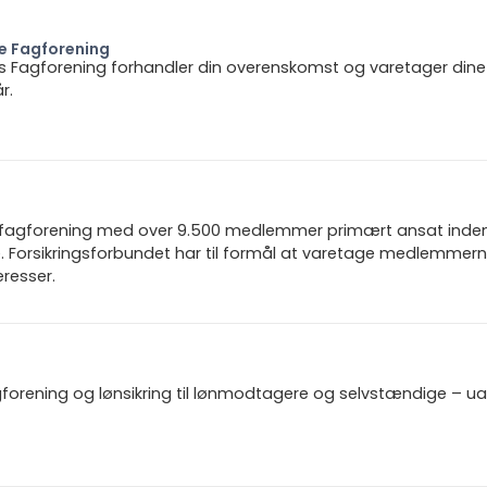
e Fagforening
s Fagforening forhandler din overenskomst og varetager dine 
r.
n fagforening med over 9.500 medlemmer primært ansat inden f
 Forsikringsforbundet har til formål at varetage medlemmern
resser.
gforening og lønsikring til lønmodtagere og selvstændige – u