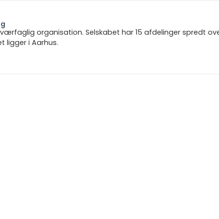
ng
 tværfaglig organisation. Selskabet har 15 afdelinger spredt ov
ligger i Aarhus.