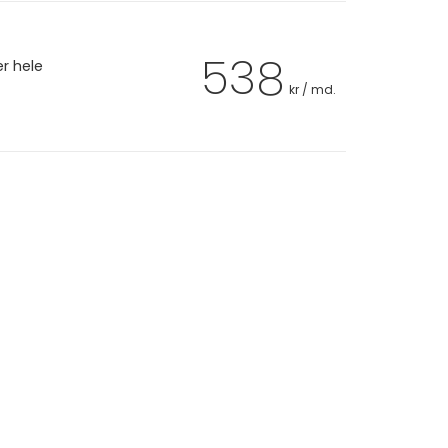
538
er hele
kr / md.