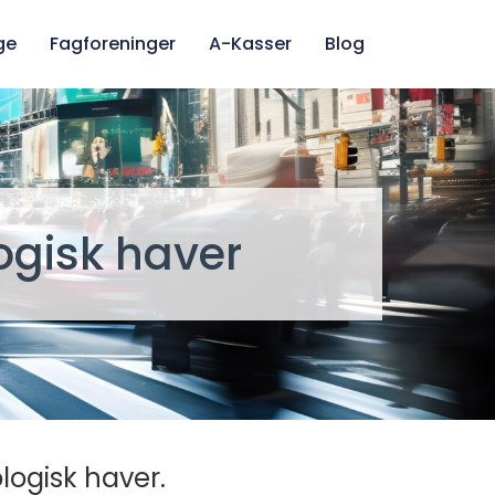
ge
Fagforeninger
A-Kasser
Blog
ogisk haver
logisk haver.