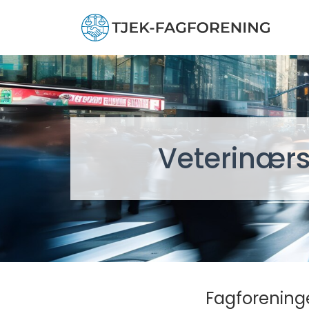
Veterinærs
Fagforeninge