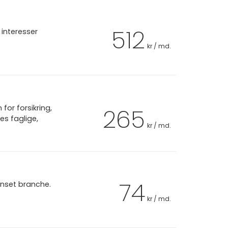
512
interesser
kr / md.
or forsikring,
265
es faglige,
kr / md.
74
anset branche.
kr / md.