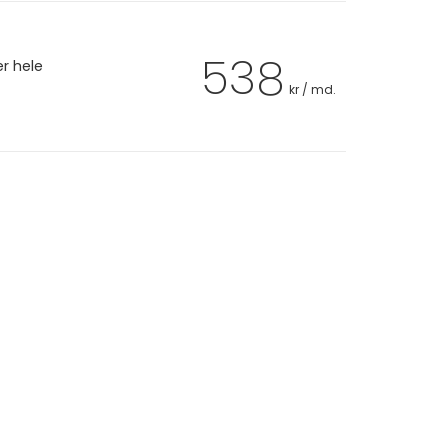
538
er hele
kr / md.