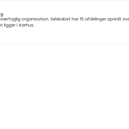
ng
 tværfaglig organisation. Selskabet har 15 afdelinger spredt ov
ligger i Aarhus.