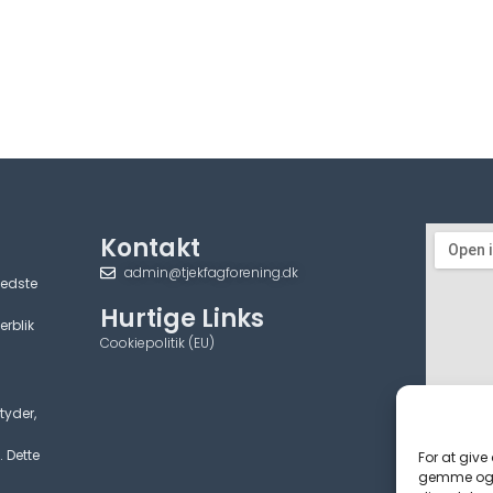
Kontakt
admin@tjekfagforening.dk
bedste
Hurtige Links
erblik
Cookiepolitik (EU)
tyder,
. Dette
For at give
gemme og/e