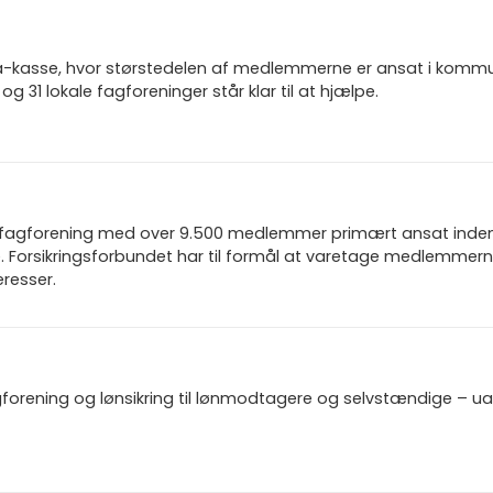
 a-kasse, hvor størstedelen af medlemmerne er ansat i komm
 og 31 lokale fagforeninger står klar til at hjælpe.
n fagforening med over 9.500 medlemmer primært ansat inden f
 Forsikringsforbundet har til formål at varetage medlemmern
resser.
gforening og lønsikring til lønmodtagere og selvstændige – u