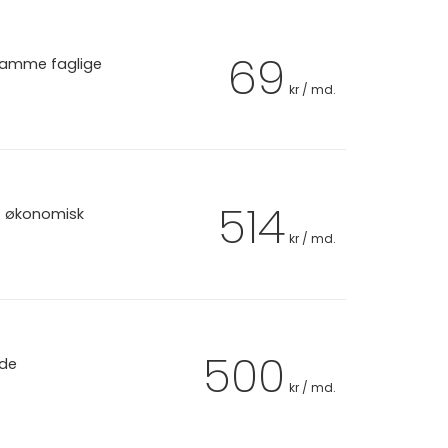
69
 samme faglige
kr / md.
514
et økonomisk
kr / md.
500
 de
kr / md.