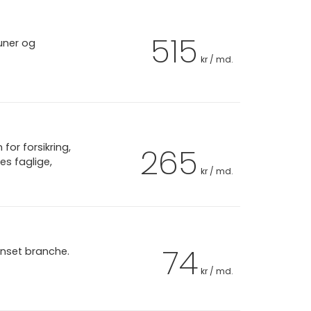
515
uner og
kr / md.
or forsikring,
265
es faglige,
kr / md.
74
anset branche.
kr / md.