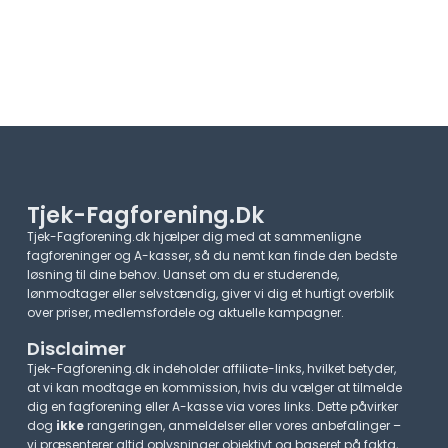
Tjek-Fagforening.dk
Tjek-Fagforening.dk hjælper dig med at sammenligne
fagforeninger og A-kasser, så du nemt kan finde den bedste
løsning til dine behov. Uanset om du er studerende,
lønmodtager eller selvstændig, giver vi dig et hurtigt overblik
over priser, medlemsfordele og aktuelle kampagner.​
Disclaimer
Tjek-Fagforening.dk indeholder affiliate-links, hvilket betyder,
at vi kan modtage en kommission, hvis du vælger at tilmelde
dig en fagforening eller A-kasse via vores links. Dette påvirker
dog
ikke
rangeringen, anmeldelser eller vores anbefalinger –
vi præsenterer altid oplysninger objektivt og baseret på fakta,