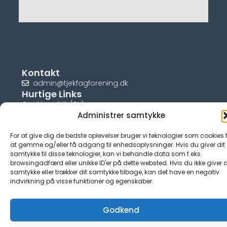
Kontakt
admin@tjekfagforening.dk
Hurtige Links
Cookiepolitik (EU)
Administrer samtykke
For at give dig de bedste oplevelser bruger vi teknologier som cookies t
at gemme og/eller få adgang til enhedsoplysninger. Hvis du giver dit
samtykke til disse teknologier, kan vi behandle data som f.eks.
© tjek-fagforening.dk
browsingadfærd eller unikke ID'er på dette websted. Hvis du ikke giver d
samtykke eller trækker dit samtykke tilbage, kan det have en negativ
indvirkning på visse funktioner og egenskaber.
Godkend