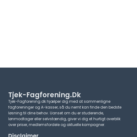
Tjek-Fagforening.dk
Tjek-Fagforening.dk hjælper dig med at sammenligne
fagforeninger og A-kasser, så du nemt kan finde den bedste
løsning til dine behov. Uanset om du er studerende,
lønmodtager eller selvstændig, giver vi dig et hurtigt overblik
over priser, medlemsfordele og aktuelle kampagner.​
Disclaimer